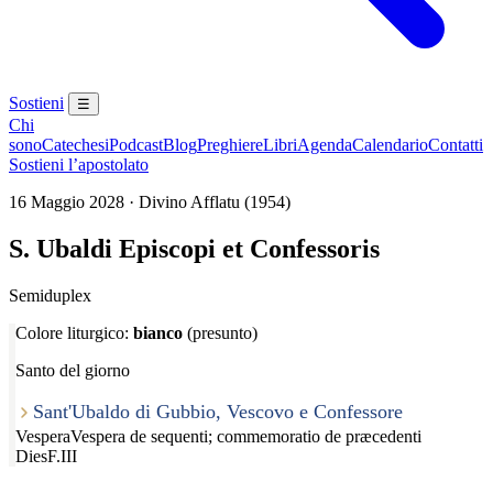
Sostieni
☰
Chi
sono
Catechesi
Podcast
Blog
Preghiere
Libri
Agenda
Calendario
Contatti
Sostieni l’apostolato
16 Maggio 2028 · Divino Afflatu (1954)
S. Ubaldi Episcopi et Confessoris
Semiduplex
Colore liturgico:
bianco
(presunto)
Santo del giorno
Sant'Ubaldo di Gubbio, Vescovo e Confessore
Vespera
Vespera de sequenti; commemoratio de præcedenti
Dies
F.III