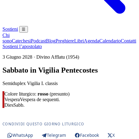
Sostieni
☰
Chi
sono
Catechesi
Podcast
Blog
Preghiere
Libri
Agenda
Calendario
Contatti
Sostieni l’apostolato
3 Giugno 2028 · Divino Afflatu (1954)
Sabbato in Vigilia Pentecostes
Semiduplex Vigilia I. classis
Colore liturgico:
rosso
(presunto)
Vespera
Vespera de sequenti.
Dies
Sabb.
CONDIVIDI QUESTO GIORNO LITURGICO
WhatsApp
Telegram
Facebook
X