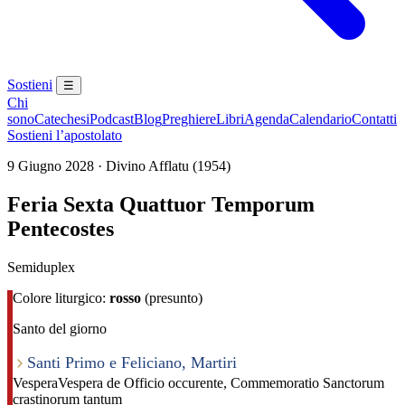
Sostieni
☰
Chi
sono
Catechesi
Podcast
Blog
Preghiere
Libri
Agenda
Calendario
Contatti
Sostieni l’apostolato
9 Giugno 2028 · Divino Afflatu (1954)
Feria Sexta Quattuor Temporum
Pentecostes
Semiduplex
Colore liturgico:
rosso
(presunto)
Santo del giorno
Santi Primo e Feliciano, Martiri
Vespera
Vespera de Officio occurente, Commemoratio Sanctorum
crastinorum tantum