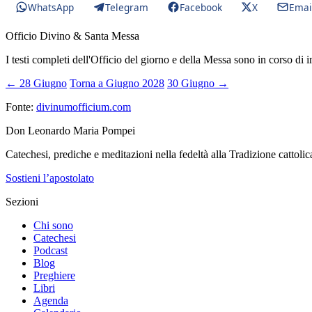
WhatsApp
Telegram
Facebook
X
Emai
Officio Divino & Santa Messa
I testi completi dell'Officio del giorno e della Messa sono in corso di 
← 28 Giugno
Torna a Giugno 2028
30 Giugno →
Fonte:
divinumofficium.com
Don Leonardo Maria Pompei
Catechesi, prediche e meditazioni nella fedeltà alla Tradizione cattolic
Sostieni l’apostolato
Sezioni
Chi sono
Catechesi
Podcast
Blog
Preghiere
Libri
Agenda