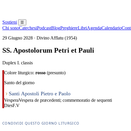
Sostieni
☰
Chi sono
Catechesi
Podcast
Blog
Preghiere
Libri
Agenda
Calendario
Conta
29 Giugno 2028 · Divino Afflatu (1954)
SS. Apostolorum Petri et Pauli
Duplex I. classis
Colore liturgico:
rosso
(presunto)
Santo del giorno
Santi Apostoli Pietro e Paolo
Vespera
Vespera de præcedenti; commemoratio de sequenti
Dies
F.V
CONDIVIDI QUESTO GIORNO LITURGICO