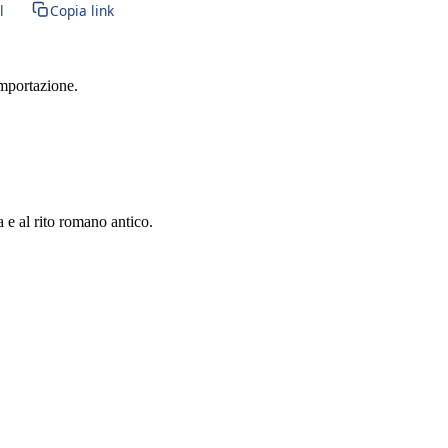
l
Copia link
importazione.
a e al rito romano antico.