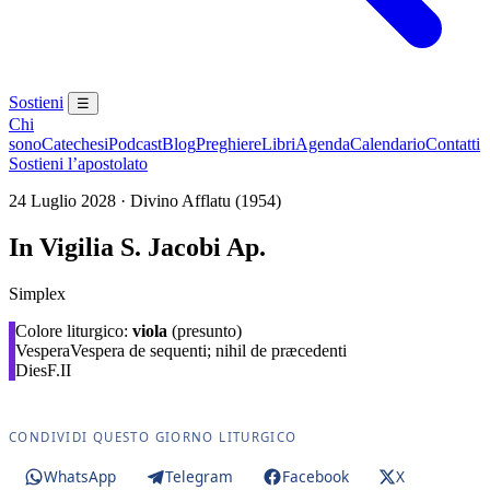
Sostieni
☰
Chi
sono
Catechesi
Podcast
Blog
Preghiere
Libri
Agenda
Calendario
Contatti
Sostieni l’apostolato
24 Luglio 2028 · Divino Afflatu (1954)
In Vigilia S. Jacobi Ap.
Simplex
Colore liturgico:
viola
(presunto)
Vespera
Vespera de sequenti; nihil de præcedenti
Dies
F.II
CONDIVIDI QUESTO GIORNO LITURGICO
WhatsApp
Telegram
Facebook
X