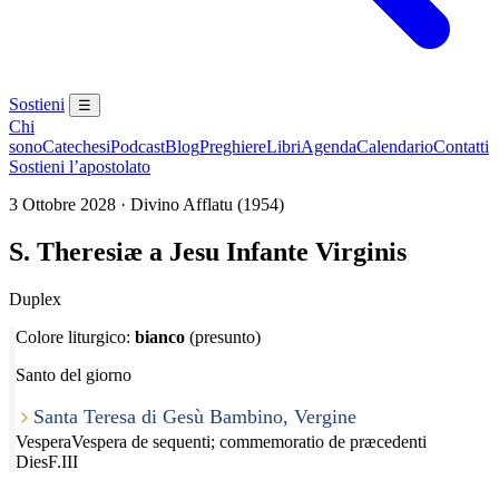
Sostieni
☰
Chi
sono
Catechesi
Podcast
Blog
Preghiere
Libri
Agenda
Calendario
Contatti
Sostieni l’apostolato
3 Ottobre 2028 · Divino Afflatu (1954)
S. Theresiæ a Jesu Infante Virginis
Duplex
Colore liturgico:
bianco
(presunto)
Santo del giorno
Santa Teresa di Gesù Bambino, Vergine
Vespera
Vespera de sequenti; commemoratio de præcedenti
Dies
F.III