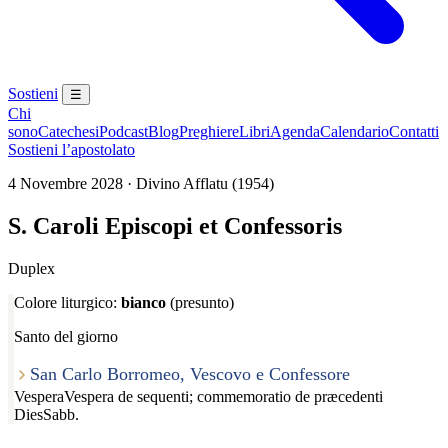
Sostieni
☰
Chi
sono
Catechesi
Podcast
Blog
Preghiere
Libri
Agenda
Calendario
Contatti
Sostieni l’apostolato
4 Novembre 2028 · Divino Afflatu (1954)
S. Caroli Episcopi et Confessoris
Duplex
Colore liturgico:
bianco
(presunto)
Santo del giorno
San Carlo Borromeo, Vescovo e Confessore
Vespera
Vespera de sequenti; commemoratio de præcedenti
Dies
Sabb.