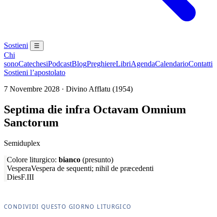
Sostieni
☰
Chi
sono
Catechesi
Podcast
Blog
Preghiere
Libri
Agenda
Calendario
Contatti
Sostieni l’apostolato
7 Novembre 2028 · Divino Afflatu (1954)
Septima die infra Octavam Omnium
Sanctorum
Semiduplex
Colore liturgico:
bianco
(presunto)
Vespera
Vespera de sequenti; nihil de præcedenti
Dies
F.III
CONDIVIDI QUESTO GIORNO LITURGICO