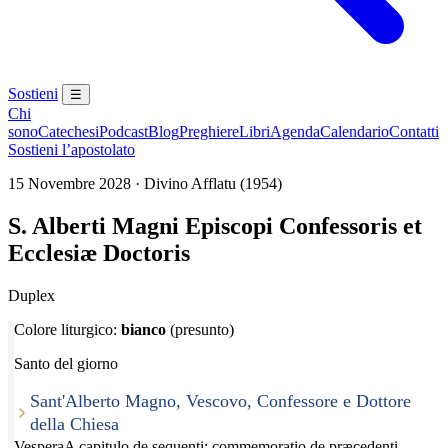
Sostieni
☰
Chi
sono
Catechesi
Podcast
Blog
Preghiere
Libri
Agenda
Calendario
Contatti
Sostieni l’apostolato
15 Novembre 2028 · Divino Afflatu (1954)
S. Alberti Magni Episcopi Confessoris et
Ecclesiæ Doctoris
Duplex
Colore liturgico:
bianco
(presunto)
Santo del giorno
Sant'Alberto Magno, Vescovo, Confessore e Dottore
della Chiesa
Vespera
A capitulo de sequenti; commemoratio de præcedenti