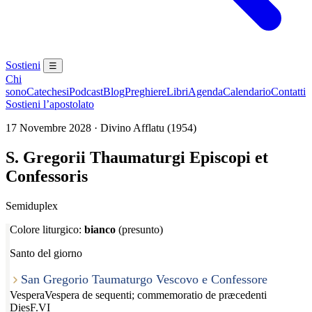
Sostieni
☰
Chi
sono
Catechesi
Podcast
Blog
Preghiere
Libri
Agenda
Calendario
Contatti
Sostieni l’apostolato
17 Novembre 2028 · Divino Afflatu (1954)
S. Gregorii Thaumaturgi Episcopi et
Confessoris
Semiduplex
Colore liturgico:
bianco
(presunto)
Santo del giorno
San Gregorio Taumaturgo Vescovo e Confessore
Vespera
Vespera de sequenti; commemoratio de præcedenti
Dies
F.VI