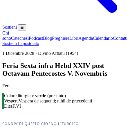
Sostieni
☰
Chi
sono
Catechesi
Podcast
Blog
Preghiere
Libri
Agenda
Calendario
Contatti
Sostieni l’apostolato
1 Dicembre 2028 · Divino Afflatu (1954)
Feria Sexta infra Hebd XXIV post
Octavam Pentecostes V. Novembris
Feria
Colore liturgico:
verde
(presunto)
Vespera
Vespera de sequenti; nihil de præcedenti
Dies
F.VI
CONDIVIDI QUESTO GIORNO LITURGICO