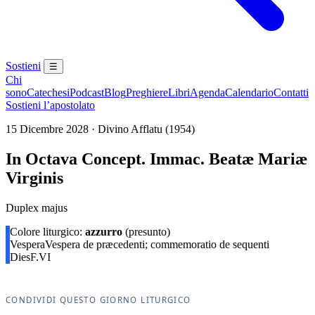
Sostieni
☰
Chi
sono
Catechesi
Podcast
Blog
Preghiere
Libri
Agenda
Calendario
Contatti
Sostieni l’apostolato
15 Dicembre 2028 · Divino Afflatu (1954)
In Octava Concept. Immac. Beatæ Mariæ
Virginis
Duplex majus
Colore liturgico:
azzurro
(presunto)
Vespera
Vespera de præcedenti; commemoratio de sequenti
Dies
F.VI
CONDIVIDI QUESTO GIORNO LITURGICO