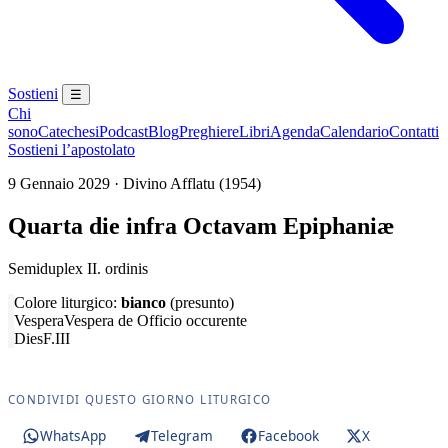
Sostieni
☰
Chi
sono
Catechesi
Podcast
Blog
Preghiere
Libri
Agenda
Calendario
Contatti
Sostieni l’apostolato
9 Gennaio 2029 · Divino Afflatu (1954)
Quarta die infra Octavam Epiphaniæ
Semiduplex II. ordinis
Colore liturgico:
bianco
(presunto)
Vespera
Vespera de Officio occurente
Dies
F.III
CONDIVIDI QUESTO GIORNO LITURGICO
WhatsApp
Telegram
Facebook
X