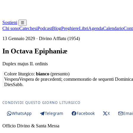
Sostieni
☰
Chi sono
Catechesi
Podcast
Blog
Preghiere
Libri
Agenda
Calendario
Conta
13 Gennaio 2029 · Divino Afflatu (1954)
In Octava Epiphaniæ
Duplex majus II. ordinis
Colore liturgico:
bianco
(presunto)
Vespera
Vespera de præcedenti; commemoratio de sequenti Dominic
Dies
Sabb.
CONDIVIDI QUESTO GIORNO LITURGICO
WhatsApp
Telegram
Facebook
X
Emai
Officio Divino & Santa Messa