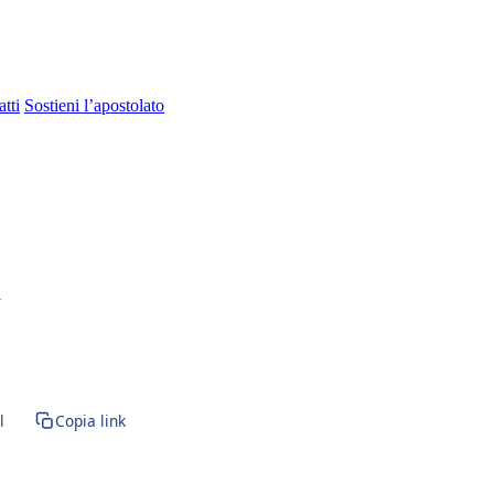
tti
Sostieni l’apostolato
a
l
Copia link