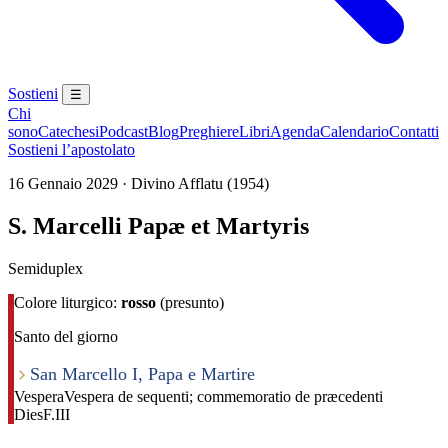
Sostieni
☰
Chi
sono
Catechesi
Podcast
Blog
Preghiere
Libri
Agenda
Calendario
Contatti
Sostieni l’apostolato
16 Gennaio 2029 · Divino Afflatu (1954)
S. Marcelli Papæ et Martyris
Semiduplex
Colore liturgico:
rosso
(presunto)
Santo del giorno
San Marcello I, Papa e Martire
Vespera
Vespera de sequenti; commemoratio de præcedenti
Dies
F.III