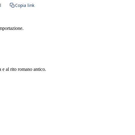
l
Copia link
importazione.
a e al rito romano antico.