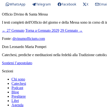
WhatsApp
Telegram
Facebook
X
Emai
Officio Divino & Santa Messa
I testi completi dell'Officio del giorno e della Messa sono in corso di 
← 27 Gennaio
Torna a Gennaio 2029
29 Gennaio →
Fonte:
divinumofficium.com
Don Leonardo Maria Pompei
Catechesi, prediche e meditazioni nella fedeltà alla Tradizione cattolic
Sostieni l’apostolato
Sezioni
Chi sono
Catechesi
Podcast
Blog
Preghiere
Libri
Agenda