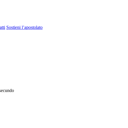
tti
Sostieni l’apostolato
 secundo