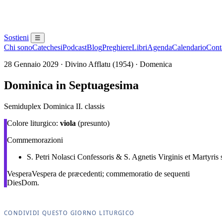
Sostieni
☰
Chi sono
Catechesi
Podcast
Blog
Preghiere
Libri
Agenda
Calendario
Conta
28 Gennaio 2029 · Divino Afflatu (1954) · Domenica
Dominica in Septuagesima
Semiduplex Dominica II. classis
Colore liturgico:
viola
(presunto)
Commemorazioni
S. Petri Nolasci Confessoris & S. Agnetis Virginis et Martyris
Vespera
Vespera de præcedenti; commemoratio de sequenti
Dies
Dom.
CONDIVIDI QUESTO GIORNO LITURGICO