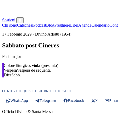
Sostieni
☰
Chi sono
Catechesi
Podcast
Blog
Preghiere
Libri
Agenda
Calendario
Conta
17 Febbraio 2029 · Divino Afflatu (1954)
Sabbato post Cineres
Feria major
Colore liturgico:
viola
(presunto)
Vespera
Vespera de sequenti.
Dies
Sabb.
CONDIVIDI QUESTO GIORNO LITURGICO
WhatsApp
Telegram
Facebook
X
Emai
Officio Divino & Santa Messa