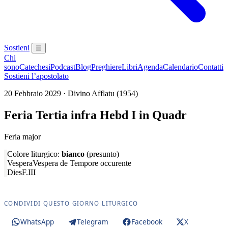
Sostieni
☰
Chi
sono
Catechesi
Podcast
Blog
Preghiere
Libri
Agenda
Calendario
Contatti
Sostieni l’apostolato
20 Febbraio 2029 · Divino Afflatu (1954)
Feria Tertia infra Hebd I in Quadr
Feria major
Colore liturgico:
bianco
(presunto)
Vespera
Vespera de Tempore occurente
Dies
F.III
CONDIVIDI QUESTO GIORNO LITURGICO
WhatsApp
Telegram
Facebook
X