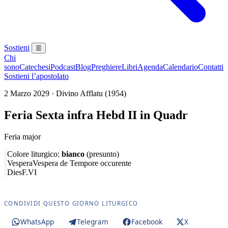
Sostieni
☰
Chi
sono
Catechesi
Podcast
Blog
Preghiere
Libri
Agenda
Calendario
Contatti
Sostieni l’apostolato
2 Marzo 2029 · Divino Afflatu (1954)
Feria Sexta infra Hebd II in Quadr
Feria major
Colore liturgico:
bianco
(presunto)
Vespera
Vespera de Tempore occurente
Dies
F.VI
CONDIVIDI QUESTO GIORNO LITURGICO
WhatsApp
Telegram
Facebook
X