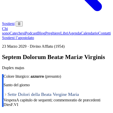
Sostieni
☰
Chi
sono
Catechesi
Podcast
Blog
Preghiere
Libri
Agenda
Calendario
Contatti
Sostieni l’apostolato
23 Marzo 2029 · Divino Afflatu (1954)
Septem Dolorum Beatæ Mariæ Virginis
Duplex majus
Colore liturgico:
azzurro
(presunto)
Santo del giorno
Sette Dolori della Beata Vergine Maria
Vespera
A capitulo de sequenti; commemoratio de præcedenti
Dies
F.VI