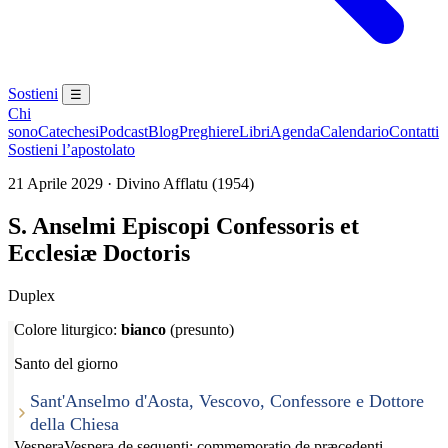
Sostieni
☰
Chi
sono
Catechesi
Podcast
Blog
Preghiere
Libri
Agenda
Calendario
Contatti
Sostieni l’apostolato
21 Aprile 2029 · Divino Afflatu (1954)
S. Anselmi Episcopi Confessoris et
Ecclesiæ Doctoris
Duplex
Colore liturgico:
bianco
(presunto)
Santo del giorno
Sant'Anselmo d'Aosta, Vescovo, Confessore e Dottore
della Chiesa
Vespera
Vespera de sequenti; commemoratio de præcedenti