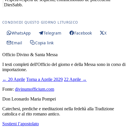
Dies
Sabb.
CONDIVIDI QUESTO GIORNO LITURGICO
WhatsApp
Telegram
Facebook
X
Email
Copia link
Officio Divino & Santa Messa
I testi completi dell'Officio del giorno e della Messa sono in corso di
importazione.
← 20 Aprile
Torna a Aprile 2029
22 Aprile →
Fonte:
divinumofficium.com
Don Leonardo Maria Pompei
Catechesi, prediche e meditazioni nella fedeltà alla Tradizione
cattolica e al rito romano antico.
Sostieni l’apostolato