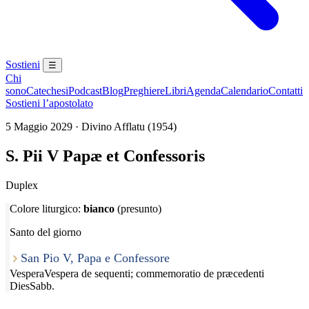
Sostieni
☰
Chi
sono
Catechesi
Podcast
Blog
Preghiere
Libri
Agenda
Calendario
Contatti
Sostieni l’apostolato
5 Maggio 2029 · Divino Afflatu (1954)
S. Pii V Papæ et Confessoris
Duplex
Colore liturgico:
bianco
(presunto)
Santo del giorno
San Pio V, Papa e Confessore
Vespera
Vespera de sequenti; commemoratio de præcedenti
Dies
Sabb.