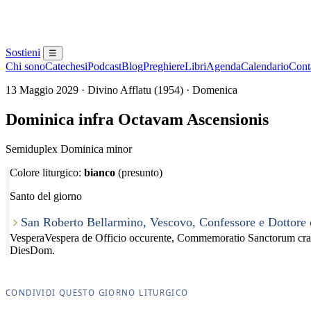
Sostieni
☰
Chi sono
Catechesi
Podcast
Blog
Preghiere
Libri
Agenda
Calendario
Conta
13 Maggio 2029 · Divino Afflatu (1954) · Domenica
Dominica infra Octavam Ascensionis
Semiduplex Dominica minor
Colore liturgico:
bianco
(presunto)
Santo del giorno
San Roberto Bellarmino, Vescovo, Confessore e Dottore 
Vespera
Vespera de Officio occurente, Commemoratio Sanctorum cra
Dies
Dom.
CONDIVIDI QUESTO GIORNO LITURGICO