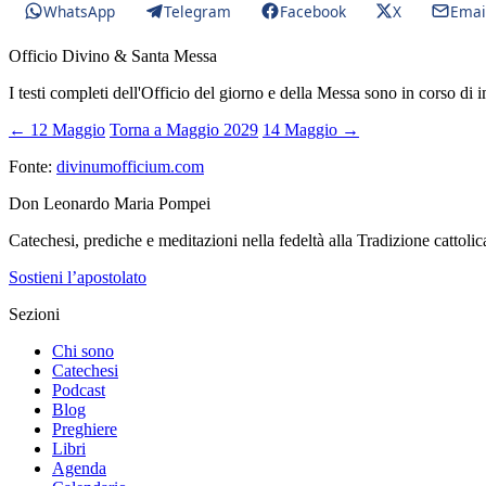
WhatsApp
Telegram
Facebook
X
Emai
Officio Divino & Santa Messa
I testi completi dell'Officio del giorno e della Messa sono in corso di 
← 12 Maggio
Torna a Maggio 2029
14 Maggio →
Fonte:
divinumofficium.com
Don Leonardo Maria Pompei
Catechesi, prediche e meditazioni nella fedeltà alla Tradizione cattolic
Sostieni l’apostolato
Sezioni
Chi sono
Catechesi
Podcast
Blog
Preghiere
Libri
Agenda