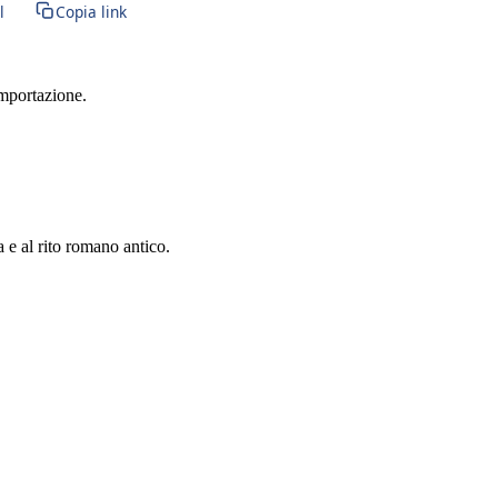
l
Copia link
importazione.
a e al rito romano antico.