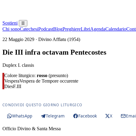
Sostieni
☰
Chi sono
Catechesi
Podcast
Blog
Preghiere
Libri
Agenda
Calendario
Conta
22 Maggio 2029 · Divino Afflatu (1954)
Die III infra octavam Pentecostes
Duplex I. classis
Colore liturgico:
rosso
(presunto)
Vespera
Vespera de Tempore occurente
Dies
F.III
CONDIVIDI QUESTO GIORNO LITURGICO
WhatsApp
Telegram
Facebook
X
Emai
Officio Divino & Santa Messa