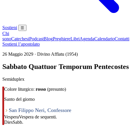
Sostieni
☰
Chi
sono
Catechesi
Podcast
Blog
Preghiere
Libri
Agenda
Calendario
Contatti
Sostieni l’apostolato
26 Maggio 2029 · Divino Afflatu (1954)
Sabbato Quattuor Temporum Pentecostes
Semiduplex
Colore liturgico:
rosso
(presunto)
Santo del giorno
San Filippo Neri, Confessore
Vespera
Vespera de sequenti.
Dies
Sabb.