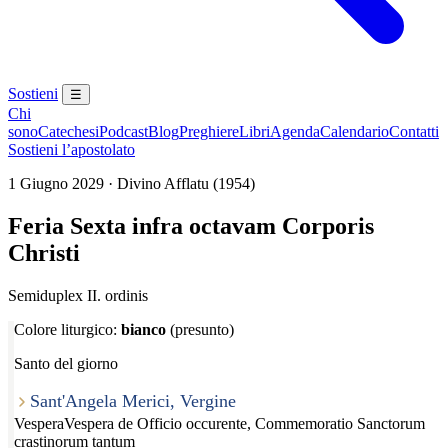
Sostieni
☰
Chi
sono
Catechesi
Podcast
Blog
Preghiere
Libri
Agenda
Calendario
Contatti
Sostieni l’apostolato
1 Giugno 2029 · Divino Afflatu (1954)
Feria Sexta infra octavam Corporis
Christi
Semiduplex II. ordinis
Colore liturgico:
bianco
(presunto)
Santo del giorno
Sant'Angela Merici, Vergine
Vespera
Vespera de Officio occurente, Commemoratio Sanctorum
crastinorum tantum