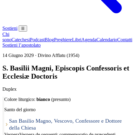
Sostieni
☰
Chi
sono
Catechesi
Podcast
Blog
Preghiere
Libri
Agenda
Calendario
Contatti
Sostieni l’apostolato
14 Giugno 2029 · Divino Afflatu (1954)
S. Basilii Magni, Episcopis Confessoris et
Ecclesiæ Doctoris
Duplex
Colore liturgico:
bianco
(presunto)
Santo del giorno
San Basilio Magno, Vescovo, Confessore e Dottore
della Chiesa
Vespera
Vespera de sequenti; commemoratio de præcedenti