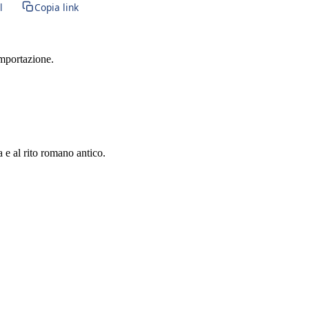
l
Copia link
importazione.
a e al rito romano antico.