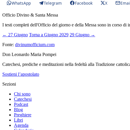
WhatsApp
Telegram
Facebook
X
Emai
Officio Divino & Santa Messa
I testi completi dell'Officio del giorno e della Messa sono in corso di 
← 27 Giugno
Torna a Giugno 2029
29 Giugno →
Fonte:
divinumofficium.com
Don Leonardo Maria Pompei
Catechesi, prediche e meditazioni nella fedeltà alla Tradizione cattolic
Sostieni l’apostolato
Sezioni
Chi sono
Catechesi
Podcast
Blog
Preghiere
Libri
Agenda