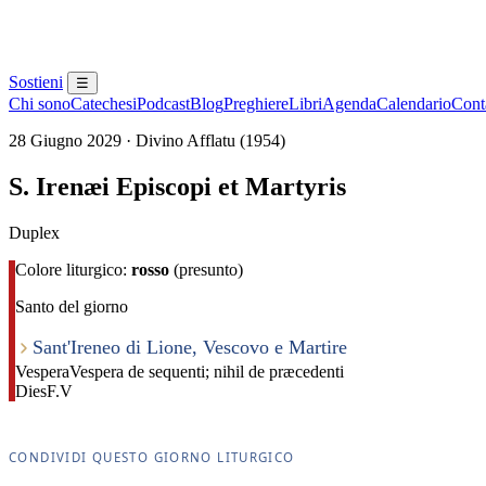
Sostieni
☰
Chi sono
Catechesi
Podcast
Blog
Preghiere
Libri
Agenda
Calendario
Conta
28 Giugno 2029 · Divino Afflatu (1954)
S. Irenæi Episcopi et Martyris
Duplex
Colore liturgico:
rosso
(presunto)
Santo del giorno
Sant'Ireneo di Lione, Vescovo e Martire
Vespera
Vespera de sequenti; nihil de præcedenti
Dies
F.V
CONDIVIDI QUESTO GIORNO LITURGICO