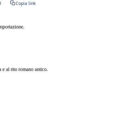
l
Copia link
importazione.
a e al rito romano antico.