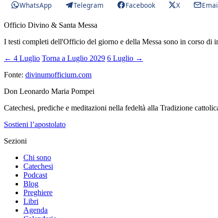
WhatsApp
Telegram
Facebook
X
Emai
Officio Divino & Santa Messa
I testi completi dell'Officio del giorno e della Messa sono in corso di 
← 4 Luglio
Torna a Luglio 2029
6 Luglio →
Fonte:
divinumofficium.com
Don Leonardo Maria Pompei
Catechesi, prediche e meditazioni nella fedeltà alla Tradizione cattolic
Sostieni l’apostolato
Sezioni
Chi sono
Catechesi
Podcast
Blog
Preghiere
Libri
Agenda