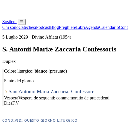
Sostieni
☰
Chi sono
Catechesi
Podcast
Blog
Preghiere
Libri
Agenda
Calendario
Conta
5 Luglio 2029 · Divino Afflatu (1954)
S. Antonii Mariæ Zaccaria Confessoris
Duplex
Colore liturgico:
bianco
(presunto)
Santo del giorno
Sant'Antonio Maria Zaccaria, Confessore
Vespera
Vespera de sequenti; commemoratio de præcedenti
Dies
F.V
CONDIVIDI QUESTO GIORNO LITURGICO