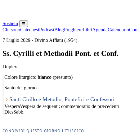
Sostieni
☰
Chi sono
Catechesi
Podcast
Blog
Preghiere
Libri
Agenda
Calendario
Conta
7 Luglio 2029 · Divino Afflatu (1954)
Ss. Cyrilli et Methodii Pont. et Conf.
Duplex
Colore liturgico:
bianco
(presunto)
Santo del giorno
Santi Cirillo e Metodio, Pontefici e Confessori
Vespera
Vespera de sequenti; commemoratio de præcedenti
Dies
Sabb.
CONDIVIDI QUESTO GIORNO LITURGICO