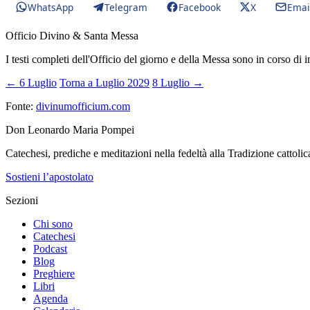
WhatsApp
Telegram
Facebook
X
Emai
Officio Divino & Santa Messa
I testi completi dell'Officio del giorno e della Messa sono in corso di 
← 6 Luglio
Torna a Luglio 2029
8 Luglio →
Fonte:
divinumofficium.com
Don Leonardo Maria Pompei
Catechesi, prediche e meditazioni nella fedeltà alla Tradizione cattolic
Sostieni l’apostolato
Sezioni
Chi sono
Catechesi
Podcast
Blog
Preghiere
Libri
Agenda