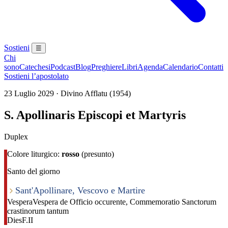
Sostieni
☰
Chi
sono
Catechesi
Podcast
Blog
Preghiere
Libri
Agenda
Calendario
Contatti
Sostieni l’apostolato
23 Luglio 2029 · Divino Afflatu (1954)
S. Apollinaris Episcopi et Martyris
Duplex
Colore liturgico:
rosso
(presunto)
Santo del giorno
Sant'Apollinare, Vescovo e Martire
Vespera
Vespera de Officio occurente, Commemoratio Sanctorum
crastinorum tantum
Dies
F.II