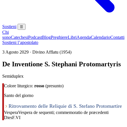
Sostieni
☰
Chi
sono
Catechesi
Podcast
Blog
Preghiere
Libri
Agenda
Calendario
Contatti
Sostieni l’apostolato
3 Agosto 2029 · Divino Afflatu (1954)
De Inventione S. Stephani Protomartyris
Semiduplex
Colore liturgico:
rosso
(presunto)
Santo del giorno
Ritrovamento delle Reliquie di S. Stefano Protomartire
Vespera
Vespera de sequenti; commemoratio de præcedenti
Dies
F.VI