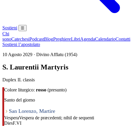
Sostieni
☰
Chi
sono
Catechesi
Podcast
Blog
Preghiere
Libri
Agenda
Calendario
Contatti
Sostieni l’apostolato
10 Agosto 2029 · Divino Afflatu (1954)
S. Laurentii Martyris
Duplex II. classis
Colore liturgico:
rosso
(presunto)
Santo del giorno
San Lorenzo, Martire
Vespera
Vespera de præcedenti; nihil de sequenti
Dies
F.VI