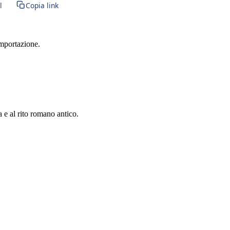
l
Copia link
importazione.
a e al rito romano antico.