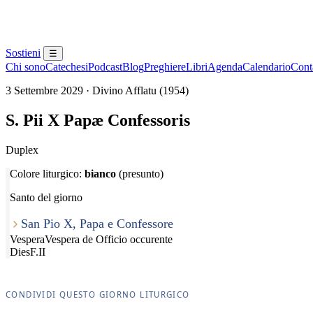
Sostieni
☰
Chi sono
Catechesi
Podcast
Blog
Preghiere
Libri
Agenda
Calendario
Conta
3 Settembre 2029 · Divino Afflatu (1954)
S. Pii X Papæ Confessoris
Duplex
Colore liturgico:
bianco
(presunto)
Santo del giorno
San Pio X, Papa e Confessore
Vespera
Vespera de Officio occurente
Dies
F.II
CONDIVIDI QUESTO GIORNO LITURGICO