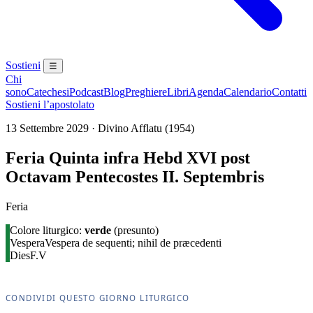
Sostieni
☰
Chi
sono
Catechesi
Podcast
Blog
Preghiere
Libri
Agenda
Calendario
Contatti
Sostieni l’apostolato
13 Settembre 2029 · Divino Afflatu (1954)
Feria Quinta infra Hebd XVI post
Octavam Pentecostes II. Septembris
Feria
Colore liturgico:
verde
(presunto)
Vespera
Vespera de sequenti; nihil de præcedenti
Dies
F.V
CONDIVIDI QUESTO GIORNO LITURGICO