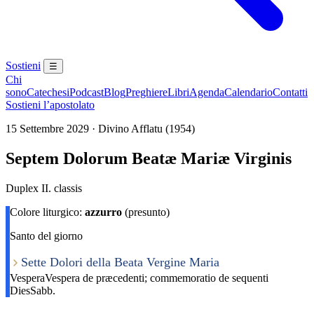
Sostieni
☰
Chi
sono
Catechesi
Podcast
Blog
Preghiere
Libri
Agenda
Calendario
Contatti
Sostieni l’apostolato
15 Settembre 2029 · Divino Afflatu (1954)
Septem Dolorum Beatæ Mariæ Virginis
Duplex II. classis
Colore liturgico:
azzurro
(presunto)
Santo del giorno
Sette Dolori della Beata Vergine Maria
Vespera
Vespera de præcedenti; commemoratio de sequenti
Dies
Sabb.