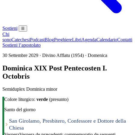
Sostieni
☰
Chi
sono
Catechesi
Podcast
Blog
Preghiere
Libri
Agenda
Calendario
Contatti
Sostieni l’apostolato
30 Settembre 2029 · Divino Afflatu (1954) · Domenica
Dominica XIX Post Pentecosten I.
Octobris
Semiduplex Dominica minor
Colore liturgico:
verde
(presunto)
Santo del giorno
San Girolamo, Presbitero, Confessore e Dottore della
Chiesa
Vespera
Vespera de præcedenti; commemoratio de sequenti