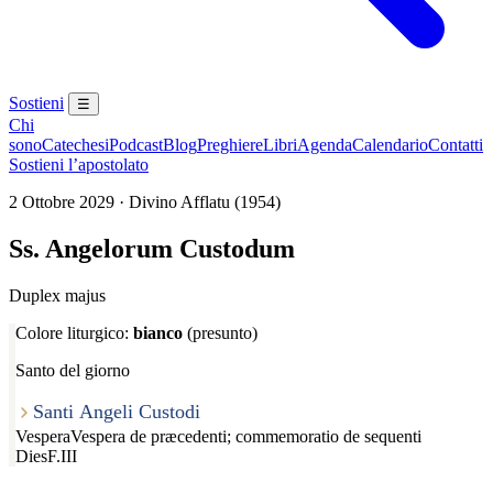
Sostieni
☰
Chi
sono
Catechesi
Podcast
Blog
Preghiere
Libri
Agenda
Calendario
Contatti
Sostieni l’apostolato
2 Ottobre 2029 · Divino Afflatu (1954)
Ss. Angelorum Custodum
Duplex majus
Colore liturgico:
bianco
(presunto)
Santo del giorno
Santi Angeli Custodi
Vespera
Vespera de præcedenti; commemoratio de sequenti
Dies
F.III