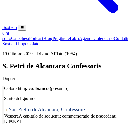
Sostieni
☰
Chi
sono
Catechesi
Podcast
Blog
Preghiere
Libri
Agenda
Calendario
Contatti
Sostieni l’apostolato
19 Ottobre 2029 · Divino Afflatu (1954)
S. Petri de Alcantara Confessoris
Duplex
Colore liturgico:
bianco
(presunto)
Santo del giorno
San Pietro di Alcantara, Confessore
Vespera
A capitulo de sequenti; commemoratio de præcedenti
Dies
F.VI