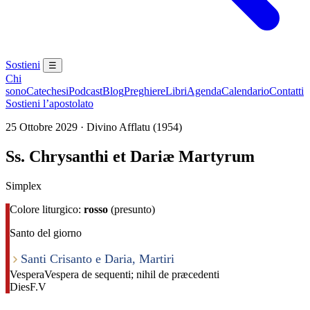
Sostieni
☰
Chi
sono
Catechesi
Podcast
Blog
Preghiere
Libri
Agenda
Calendario
Contatti
Sostieni l’apostolato
25 Ottobre 2029 · Divino Afflatu (1954)
Ss. Chrysanthi et Dariæ Martyrum
Simplex
Colore liturgico:
rosso
(presunto)
Santo del giorno
Santi Crisanto e Daria, Martiri
Vespera
Vespera de sequenti; nihil de præcedenti
Dies
F.V