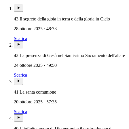
43.
Il segreto della gioia in terra e della gloria in Cielo
28 ottobre 2025 · 48:33
Scarica
Eu
42.
La presenza di Gesù nel Santissimo Sacramento dell'altare
24 ottobre 2025 · 49:50
Scarica
Eucaristia · Santissima Eucaristia · Sa
41.
La santa comunione
20 ottobre 2025 · 57:35
Scarica
40.
L’infinito amore di Dio per noi e il nostro dovere di