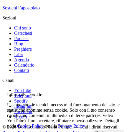
Sostieni l’apostolato
Sezioni
Chi sono
Catechesi
Podcast
Blog
Preghiere
Libri
Agenda
Calendario
Contatti
Canali
YouTube
Informativa cookie
Telegram
Spotify
Usiamo cookie tecnici, necessari al funzionamento del sito, e
Instagram
statistiche anonime senza cookie. Solo con il tuo consenso
Facebook
carichiamo contenuti multimediali di terze parti (es. video
X.com
YouTube). Puoi accettare, rifiutare o personalizzare. Dettagli
nella
Cookie Policy
e nella
Privacy Policy
.
© 2026 Don Leonardo Maria Pompei — Tutti i diritti riservati