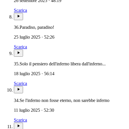
26 settembre 2025 · 48:19
Scarica
Novissimi · Morte · Giudizio · Inferno · 
36.
Paradiso, paradiso!
25 luglio 2025 · 52:26
Scarica
Novissimi · 
35.
Solo il pensiero dell'inferno libera dall'inferno...
18 luglio 2025 · 56:14
Scarica
Novissimi 
34.
Se l'inferno non fosse eterno, non sarebbe inferno
11 luglio 2025 · 52:30
Scarica