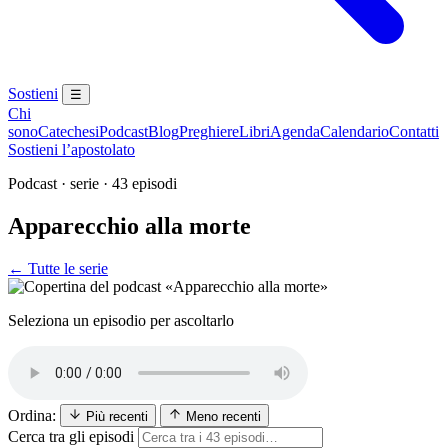
Sostieni
☰
Chi
sono
Catechesi
Podcast
Blog
Preghiere
Libri
Agenda
Calendario
Contatti
Sostieni l’apostolato
Podcast · serie · 43 episodi
Apparecchio alla morte
← Tutte le serie
Novissimi · Giudizio · Inferno · Paradiso · Purgatorio
Seleziona un episodio per ascoltarlo
Ordina:
Più recenti
Meno recenti
Cerca tra gli episodi