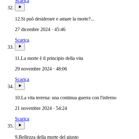
Scarica
Novissimi · Giudizio · 
12.
Si può desiderare e amare la morte?...
27 dicembre 2024 · 45:46
Scarica
Novissimi · Giudizio · Infern
11.
La morte è il principio della vita
29 novembre 2024 · 48:06
Scarica
Novissimi ·
10.
La vita terrena: una continua guerra con l'inferno
21 novembre 2024 · 54:24
Scarica
Novissimi · Giudizio · Inferno 
9.
Bellezza della morte del giusto