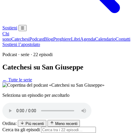
Sostieni
☰
Chi
sono
Catechesi
Podcast
Blog
Preghiere
Libri
Agenda
Calendario
Contatti
Sostieni l’apostolato
Podcast · serie · 22 episodi
Catechesi su San Giuseppe
← Tutte le serie
Patriarca San Giuseppe · Sposo di Maria
Seleziona un episodio per ascoltarlo
Ordina:
Più recenti
Meno recenti
Cerca tra gli episodi