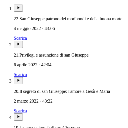
Nov
22.
San Giuseppe patrono dei moribondi e della buona morte
4 maggio 2022 · 43:06
Scarica
Patriarca San Giusepp
21.
Privilegi e assunzione di san Giuseppe
6 aprile 2022 · 42:04
Scarica
Patriarca
20.
Il segreto di san Giuseppe: l'amore a Gesù e Maria
2 marzo 2022 · 43:22
Scarica
Patriarca San Giuseppe · 
19.
La vera paternità di san Giuseppe