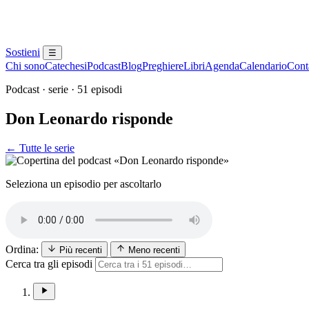
Sostieni
☰
Chi sono
Catechesi
Podcast
Blog
Preghiere
Libri
Agenda
Calendario
Conta
Podcast · serie · 51 episodi
Don Leonardo risponde
← Tutte le serie
Seleziona un episodio per ascoltarlo
Ordina:
Più recenti
Meno recenti
Cerca tra gli episodi