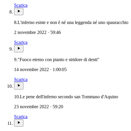
Scarica
N
8.
L'inferno esiste e non è né una leggenda né uno spauracchio
2 novembre 2022 · 59:46
Scarica
9.
"Fuoco eterno con pianto e stridore di denti"
14 novembre 2022 · 1:00:05
Scarica
Novissi
10.
Le pene dell'inferno secondo san Tommaso d'Aquino
23 novembre 2022 · 59:20
Scarica