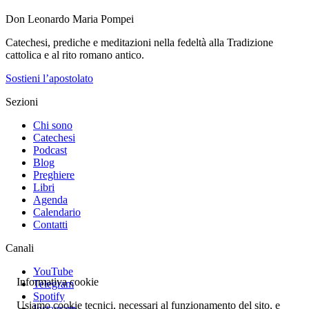
Don Leonardo Maria Pompei
Catechesi, prediche e meditazioni nella fedeltà alla Tradizione
cattolica e al rito romano antico.
Sostieni l’apostolato
Sezioni
Chi sono
Catechesi
Podcast
Blog
Preghiere
Libri
Agenda
Calendario
Contatti
Canali
YouTube
Informativa cookie
Telegram
Spotify
Usiamo cookie tecnici, necessari al funzionamento del sito, e
Instagram