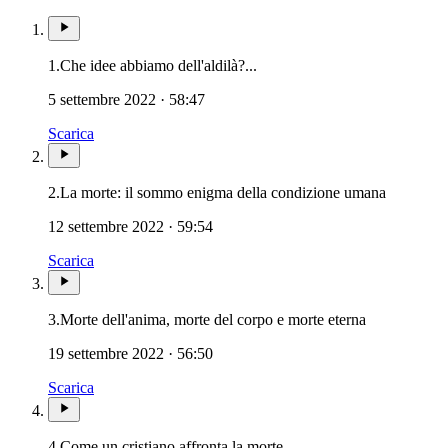
1.
Che idee abbiamo dell'aldilà?...
5 settembre 2022 · 58:47
Scarica
Novissimi 
2.
La morte: il sommo enigma della condizione umana
12 settembre 2022 · 59:54
Scarica
Novissimi · G
3.
Morte dell'anima, morte del corpo e morte eterna
19 settembre 2022 · 56:50
Scarica
Novissimi · Giudizio · Inf
4.
Come un cristiano affronta la morte