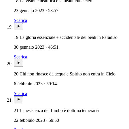
18.
La visione beatifica e la beatitudine eterna
23 gennaio 2023 · 53:57
Scarica
Noviss
19.
La gloria essenziale e accidentale dei beati in Paradiso
30 gennaio 2023 · 46:51
Scarica
20.
Chi non rinasce da acqua e Spirito non entra in Cielo
6 febbraio 2023 · 59:14
Scarica
21.
L'inesistenza del Limbo è dottrina temeraria
22 febbraio 2023 · 59:50