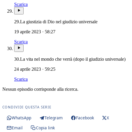
Scarica
Novissimi · Morte 
29.
La giustizia di Dio nel giudizio universale
19 aprile 2023 · 58:27
Scarica
Nov
30.
La vita nel mondo che verrà (dopo il giudizio universale)
24 aprile 2023 · 59:25
Scarica
Nessun episodio corrisponde alla ricerca.
CONDIVIDI QUESTA SERIE
WhatsApp
Telegram
Facebook
X
Email
Copia link