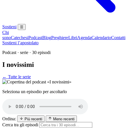
Sostieni
☰
Chi
sono
Catechesi
Podcast
Blog
Preghiere
Libri
Agenda
Calendario
Contatti
Sostieni l’apostolato
Podcast · serie · 30 episodi
I novissimi
← Tutte le serie
Morte · Giudizio · Inferno · Paradiso · Purgatorio
Seleziona un episodio per ascoltarlo
Ordina:
Più recenti
Meno recenti
Cerca tra gli episodi