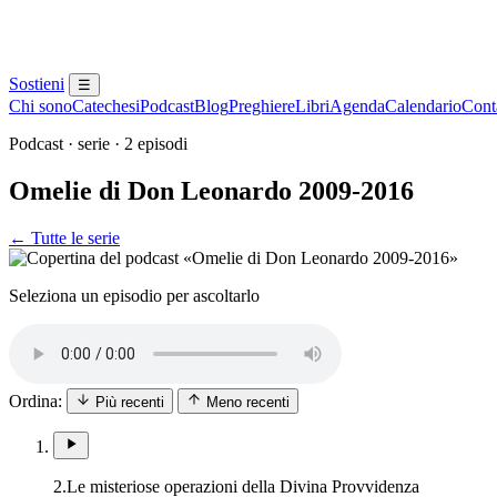
Sostieni
☰
Chi sono
Catechesi
Podcast
Blog
Preghiere
Libri
Agenda
Calendario
Conta
Podcast · serie · 2 episodi
Omelie di Don Leonardo 2009-2016
← Tutte le serie
Seleziona un episodio per ascoltarlo
Ordina:
Più recenti
Meno recenti
2.
Le misteriose operazioni della Divina Provvidenza