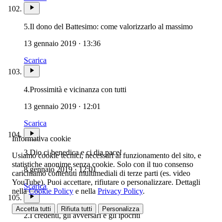
5.
Il dono del Battesimo: come valorizzarlo al massimo
13 gennaio 2019 · 13:36
Scarica
4.
Prossimità e vicinanza con tutti
13 gennaio 2019 · 12:01
Scarica
Informativa cookie
3.
Dio ci benedica e ci dia pace!
Usiamo cookie tecnici, necessari al funzionamento del sito, e
statistiche anonime senza cookie. Solo con il tuo consenso
8 gennaio 2019 · 12:01
carichiamo contenuti multimediali di terze parti (es. video
YouTube). Puoi accettare, rifiutare o personalizzare. Dettagli
Scarica
nella
Cookie Policy
e nella
Privacy Policy
.
Accetta tutti
Rifiuta tutti
Personalizza
2.
I credenti, gli avversari e gli ipocriti