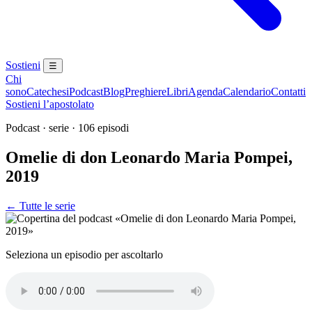
Sostieni
☰
Chi
sono
Catechesi
Podcast
Blog
Preghiere
Libri
Agenda
Calendario
Contatti
Sostieni l’apostolato
Podcast · serie · 106 episodi
Omelie di don Leonardo Maria Pompei,
2019
← Tutte le serie
Seleziona un episodio per ascoltarlo