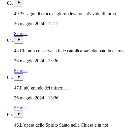
49.
33 segni di croce al giorno levano il diavolo di torno
26 maggio 2024 · 15:12
Scarica
48.
Chi non conserva la fede cattolica sarà dannato in eterno
26 maggio 2024 · 13:36
Scarica
47.
Il più grande dei misteri…
26 maggio 2024 · 13:36
Scarica
Paraclito · P
46.
L’opera dello Spirito Santo nella Chiesa e in noi