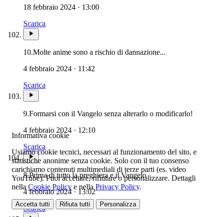
18 febbraio 2024 · 13:00
Scarica
10.
Molte anime sono a rischio di dannazione...
4 febbraio 2024 · 11:42
Scarica
9.
Formarsi con il Vangelo senza alterarlo o modificarlo!
4 febbraio 2024 · 12:10
Informativa cookie
Scarica
Usiamo cookie tecnici, necessari al funzionamento del sito, e
statistiche anonime senza cookie. Solo con il tuo consenso
carichiamo contenuti multimediali di terze parti (es. video
8.
Prima di tutto la preghiera e il Vangelo
YouTube). Puoi accettare, rifiutare o personalizzare. Dettagli
nella
Cookie Policy
e nella
Privacy Policy
.
4 febbraio 2024 · 13:02
Accetta tutti
Rifiuta tutti
Personalizza
Scarica