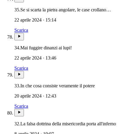
35.
Se si scarta la pietra angolare, le case crollano…
22 aprile 2024 · 15:14
Scarica
34.
Mai fuggire dinanzi ai lupi!
22 aprile 2024 · 13:46
Scarica
33.
In che cosa consiste veramente il potere
20 aprile 2024 · 12:43
Scarica
Novissimi
32.
La falsa dottrina della misericordia porta all'inferno
8 aprile 2024 · 19:07