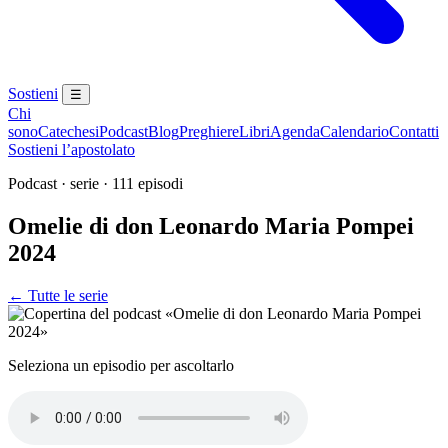
Sostieni
☰
Chi
sono
Catechesi
Podcast
Blog
Preghiere
Libri
Agenda
Calendario
Contatti
Sostieni l’apostolato
Podcast · serie · 111 episodi
Omelie di don Leonardo Maria Pompei
2024
← Tutte le serie
Seleziona un episodio per ascoltarlo