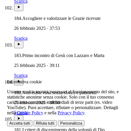
Scarica
184.
Accogliere e valorizzare le Grazie ricevute
26 febbraio 2025 · 37:53
Scarica
183.
Primo incontro di Gesù con Lazzaro e Marta
25 febbraio 2025 · 39:11
Scarica
Informativa cookie
Usiamo cookie tecnici, necessari al funzionamento del sito, e
182.
Non esiste virtù senza sforzo e patimenti
statistiche anonime senza cookie. Solo con il tuo consenso
carichiamo contenuti multimediali di terze parti (es. video
21 febbraio 2025 · 38:50
YouTube). Puoi accettare, rifiutare o personalizzare. Dettagli
Scarica
nella
Cookie Policy
e nella
Privacy Policy
.
Accetta tutti
Rifiuta tutti
Personalizza
181.
I criteri di discernimento della volontà di Dio