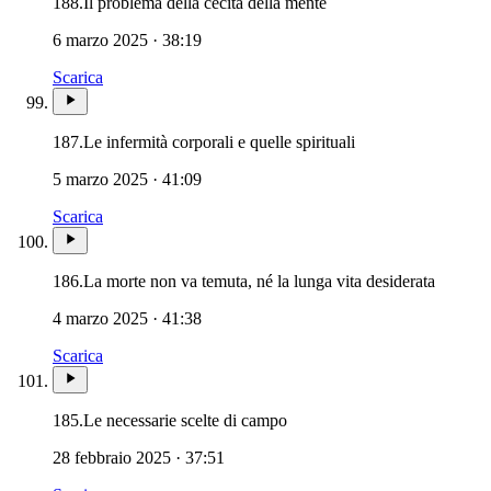
188.
Il problema della cecità della mente
6 marzo 2025 · 38:19
Scarica
187.
Le infermità corporali e quelle spirituali
5 marzo 2025 · 41:09
Scarica
Novissim
186.
La morte non va temuta, né la lunga vita desiderata
4 marzo 2025 · 41:38
Scarica
185.
Le necessarie scelte di campo
28 febbraio 2025 · 37:51