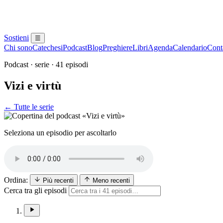
Sostieni
☰
Chi sono
Catechesi
Podcast
Blog
Preghiere
Libri
Agenda
Calendario
Conta
Podcast · serie · 41 episodi
Vizi e virtù
← Tutte le serie
Seleziona un episodio per ascoltarlo
Ordina:
Più recenti
Meno recenti
Cerca tra gli episodi