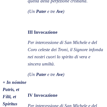
quella della perfezione cristiana.
(Un
Pater
e tre
Ave
)
III Invocazione
Per intercessione di San Michele e del
Coro celeste dei Troni, il Signore infonda
nei nostri cuori lo spirito di vera e
sincera umiltà.
(Un
Pater
e tre
Ave
)
+ In nómine
Patris, et
IV Invocazione
Fílii, et
Spíritus
Per intercessione di San Michele e del