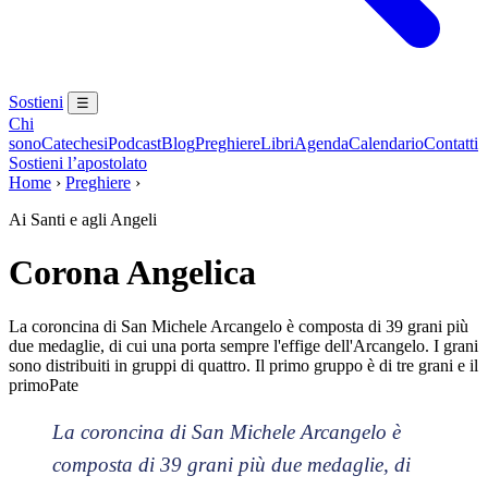
Sostieni
☰
Chi
sono
Catechesi
Podcast
Blog
Preghiere
Libri
Agenda
Calendario
Contatti
Sostieni l’apostolato
Home
›
Preghiere
›
Ai Santi e agli Angeli
Corona Angelica
La coroncina di San Michele Arcangelo è composta di 39 grani più
due medaglie, di cui una porta sempre l'effige dell'Arcangelo. I grani
sono distribuiti in gruppi di quattro. Il primo gruppo è di tre grani e il
primoPate
La coroncina di San Michele Arcangelo è
composta di 39 grani più due medaglie, di