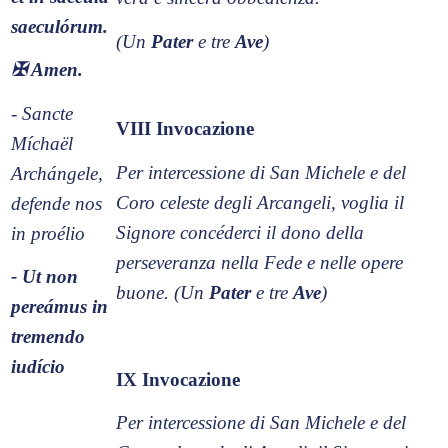
saeculórum.
(Un
Pater
e tre
Ave
)
✠
Amen.
- Sancte
VIII Invocazione
Míchaël
Per intercessione di San Michele e del
Archángele,
Coro celeste degli Arcangeli, voglia il
defende nos
Signore concéderci il dono della
in proélio
perseveranza nella Fede e nelle opere
- Ut non
buone. (Un
Pater
e tre
Ave
)
pereámus in
tremendo
iudício
IX Invocazione
Per intercessione di San Michele e del