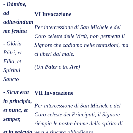
- Dómine,
ad
VI Invocazione
adiuvándum
Per intercessione di San Michele e del
me festína
Coro celeste delle Virtú, non permetta il
- Glória
Signore che cadíamo nelle tentazioni, ma
Pátri, et
ci líberi dal male.
Fílio, et
(Un
Pater
e tre
Ave
)
Spirítui
Sancto
- Sícut erat
VII Invocazione
in princípio,
Per intercessione di San Michele e del
et nunc, et
Coro celeste dei Principati, il Signore
semper,
riémpia le nostre ànime dello spirito di
et in saécula
vera e sincera obbedienza.