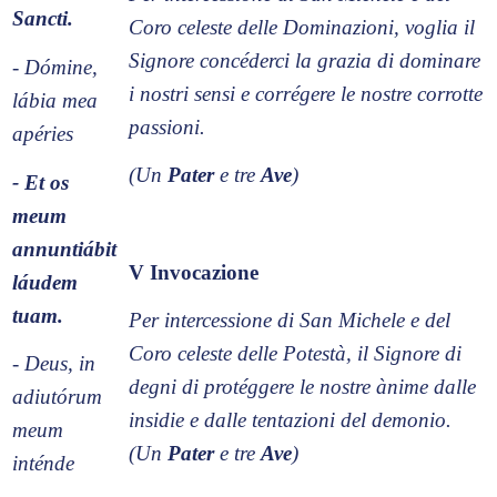
Sancti.
Coro celeste delle Dominazioni, voglia il
Signore concéderci la grazia di dominare
- Dómine,
i nostri sensi e corrégere le nostre corrotte
lábia mea
passioni.
apéries
(Un
Pater
e tre
Ave
)
- Et os
meum
annuntiábit
V Invocazione
láudem
tuam.
Per intercessione di San Michele e del
Coro celeste delle Potestà, il Signore di
- Deus, in
degni di protéggere le nostre ànime dalle
adiutórum
insidie e dalle tentazioni del demonio.
meum
(Un
Pater
e tre
Ave
)
inténde